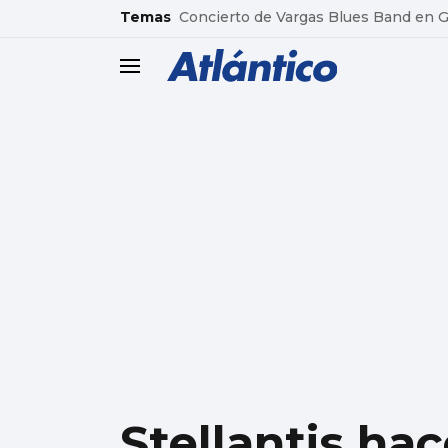
common.go-to-content
Temas
Concierto de Vargas Blues Band en
header.menu.open
Stellantis hac