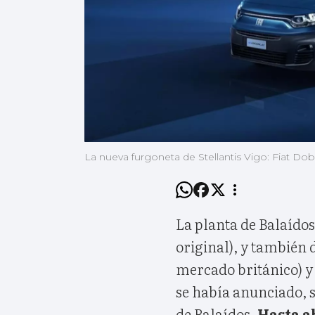
La nueva furgoneta de Stellantis Vigo: Fiat Dob
La planta de Balaído
original), y también 
mercado británico) y 
se había anunciado, s
de Balaídos.
Hasta a