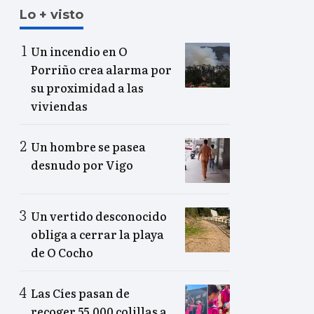
Lo + visto
Un incendio en O
Porriño crea alarma por
su proximidad a las
viviendas
Un hombre se pasea
desnudo por Vigo
Un vertido desconocido
obliga a cerrar la playa
de O Cocho
Las Cíes pasan de
recoger 55.000 colillas a