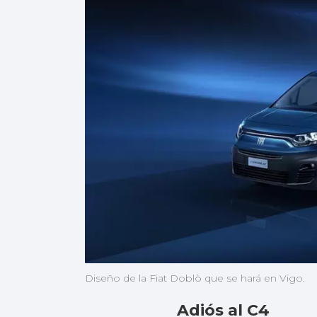
Diseño de la Fiat Doblò que se hará en Vigo.
Adiós al C4