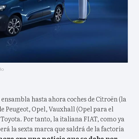
lo
s ensambla hasta ahora coches de Citroën (la
de Peugeot, Opel, Vauxhall (Opel para el
Toyota. Por tanto, la italiana FIAT, como ya
erá la sexta marca que saldrá de la factoría
hora era una noticia que se daba por