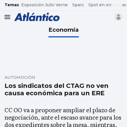
common.go-to-content
Temas
Exposición Julio Verne
Sparc
Spot en orquestas
header.menu.open
Economía
AUTOMOCIÓN
Los sindicatos del CTAG no ven
causa económica para un ERE
CC OO va a proponer ampliar el plazo de
negociación, ante el escaso avance para los
dos expedientes sobre la mesa, mientras,