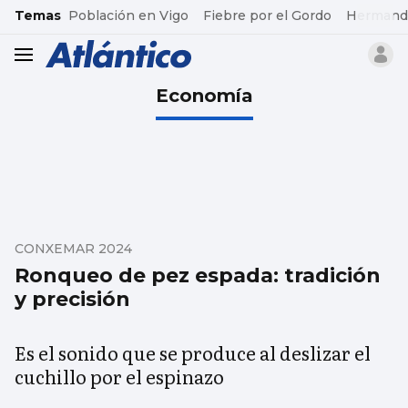
common.go-to-content
Temas
Población en Vigo
Fiebre por el Gordo
Hermand
header.menu.open
Economía
CONXEMAR 2024
Ronqueo de pez espada: tradición
y precisión
Es el sonido que se produce al deslizar el
cuchillo por el espinazo