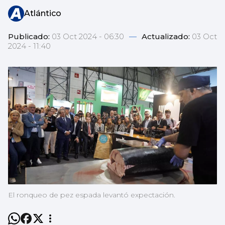
Atlántico
Publicado:
03 Oct 2024 - 06:30
—
Actualizado:
03 Oct
2024 - 11:40
El ronqueo de pez espada levantó expectación.