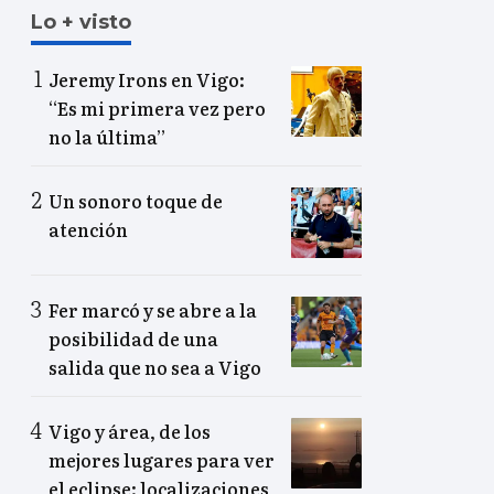
Lo + visto
Jeremy Irons en Vigo:
“Es mi primera vez pero
no la última”
Un sonoro toque de
atención
Fer marcó y se abre a la
posibilidad de una
salida que no sea a Vigo
Vigo y área, de los
mejores lugares para ver
el eclipse: localizaciones