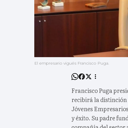
El empresario vigués Francisco Puga.
Francisco Puga presi
recibirá la distinció
Jóvenes Empresarios
y éxito. Su padre fun
compañía del sector a