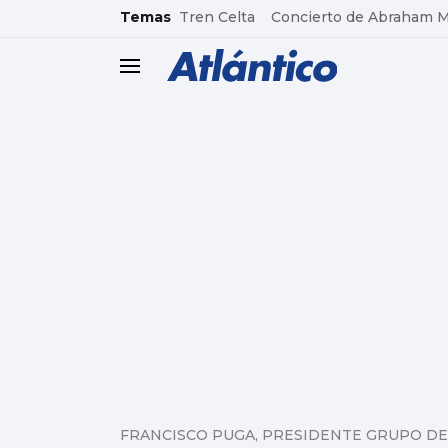
common.go-to-content
Temas
Tren Celta
Concierto de Abraham 
header.menu.open
FRANCISCO PUGA, PRESIDENTE GRUPO DE