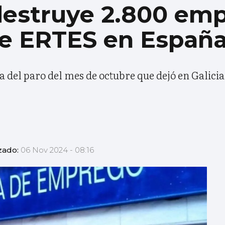
destruye 2.800 emp
de ERTES en Españ
da del paro del mes de octubre que dejó en Galic
zado:
06 Nov 2024 - 08:16