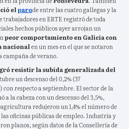
on en la provincia de
Pontevedra
. También
ció el
paro
de entre las cuatro gallegas y la
trabajadores en ERTE registró de toda
ciales hechos públicos ayer arrojan un
on
peor comportamiento en Galicia con
a nacional
en un mes en el que se notaron
e la campaña de verano.
gró resistir la subida generalizada del
ctubre un descenso del 0,2% (37
con respecto a septiembre. El sector de la
uó a la cabeza con un descenso del 3,5%,
 agricultura redujeron un 1,4% el número de
 las oficinas públicas de empleo. Industria y
ron planos, según datos de la Consellería de