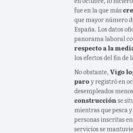
en octubre, lo hicier
fue en la que más
cre
que mayor número de 
España. Los datos ofi
panorama laboral c
respecto a la medi
los efectos del fin d
No obstante,
Vigo lo
paro
y registró en o
desempleados menos) 
construcción
se sit
mientras que pesca y
personas inscritas en
servicios se mantuvie