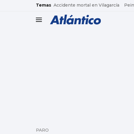
common.go-to-content
Temas
Accidente mortal en Vilagarcía
Pein
header.menu.open
PARO