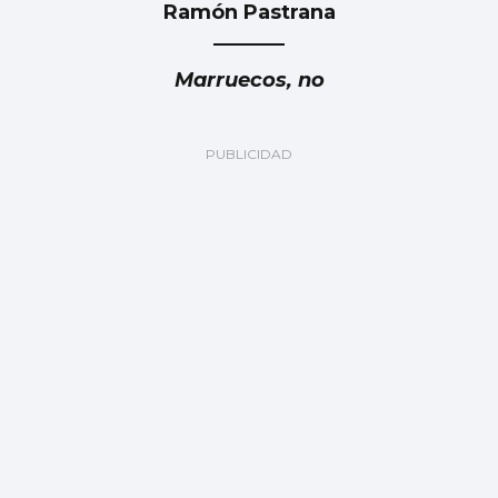
Ramón Pastrana
Marruecos, no
Luis Carlos de la Peña
Marruecos: ¿Fiable y responsable?