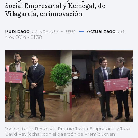
Social Empresarial y Kemegal, de
Vilagarcía, en innovación
Publicado:
07 Nov 2014 - 10:04
—
Actualizado:
08
Nov 2014 - 01:38
José Antonio Redondo, Premio Joven Empresario, y José
David Rey (dcha.) con el galardón de Premio Joven