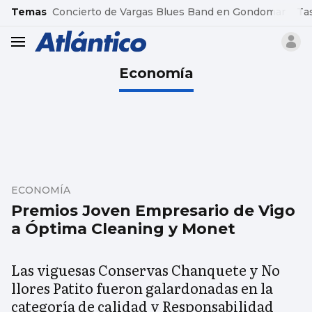
common.go-to-content
Temas
Concierto de Vargas Blues Band en Gondomar
Ta
header.menu.open
Economía
ECONOMÍA
Premios Joven Empresario de Vigo
a Óptima Cleaning y Monet
Las viguesas Conservas Chanquete y No
llores Patito fueron galardonadas en la
categoría de calidad y Responsabilidad