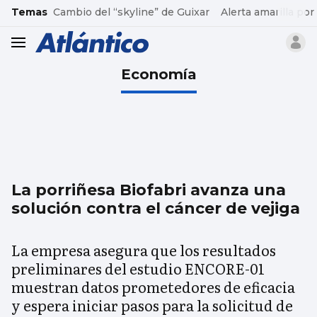
common.go-to-content
Temas
Cambio del “skyline” de Guixar
Alerta amarilla por
header.menu.open
Economía
La porriñesa Biofabri avanza una
solución contra el cáncer de vejiga
La empresa asegura que los resultados
preliminares del estudio ENCORE-01
muestran datos prometedores de eficacia
y espera iniciar pasos para la solicitud de