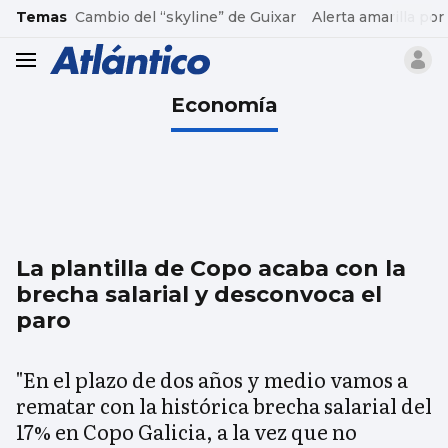
common.go-to-content
Temas
Cambio del “skyline” de Guixar
Alerta amarilla por
header.menu.open
Economía
La plantilla de Copo acaba con la
brecha salarial y desconvoca el
paro
"En el plazo de dos años y medio vamos a
rematar con la histórica brecha salarial del
17% en Copo Galicia, a la vez que no