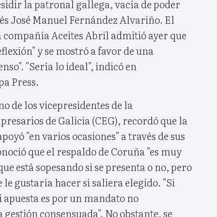
idir la patronal gallega, vacía de poder
gués José Manuel Fernández Alvariño. El
a compañía Aceites Abril admitió ayer que
eflexión" y se mostró a favor de una
so". "Sería lo ideal", indicó en
pa Press.
no de los vicepresidentes de la
resarios de Galicia (CEG), recordó que la
apoyó "en varios ocasiones" a través de sus
onoció que el respaldo de Coruña "es muy
que está sopesando si se presenta o no, pero
 le gustaría hacer si saliera elegido. "Si
mi apuesta es por un mandato no
a gestión consensuada". No obstante, se