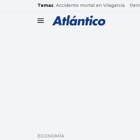
common.go-to-content
Temas
Accidente mortal en Vilagarcía
Pein
header.menu.open
ECONOMÍA