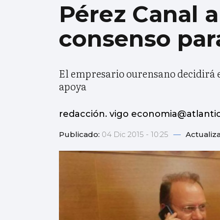
Pérez Canal 
consenso para
El empresario ourensano decidirá en
apoya
redacción. vigo economia@atlanti
Publicado:
04 Dic 2015 - 10:25
—
Actualiz