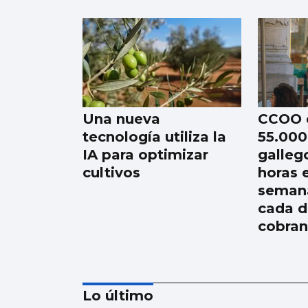
Una nueva
CCOO 
tecnología utiliza la
55.000
IA para optimizar
galleg
cultivos
horas 
semana
cada d
cobran
Lo último