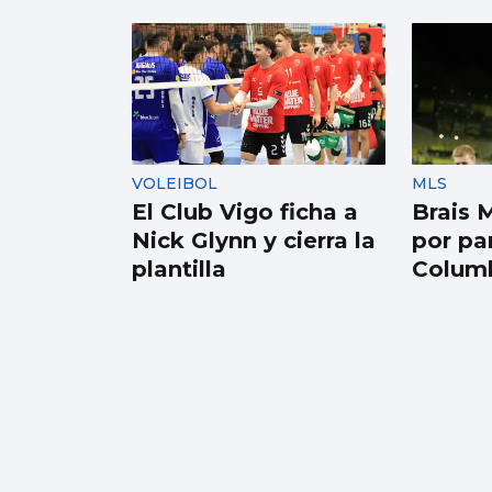
Récord de personas
afiliadas en Vigo y
provincia en julio
aunque sube el paro
VOLEIBOL
MLS
El Club Vigo ficha a
Brais 
Nick Glynn y cierra la
por pa
plantilla
Colum
BALONMANO