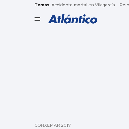
common.go-to-content
Temas
Accidente mortal en Vilagarcía
Pein
header.menu.open
CONXEMAR 2017