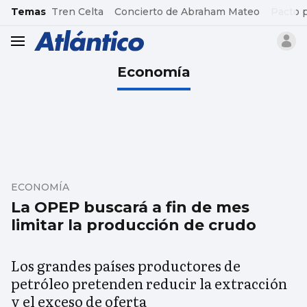
common.go-to-content
Temas
Tren Celta
Concierto de Abraham Mateo
Pacto 
header.menu.open
Economía
ECONOMÍA
La OPEP buscará a fin de mes
limitar la producción de crudo
Los grandes países productores de
petróleo pretenden reducir la extracción
y el exceso de oferta