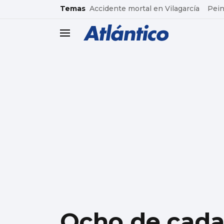
common.go-to-content
Temas
Accidente mortal en Vilagarcía
Pein
header.menu.open
Ocho de cada 