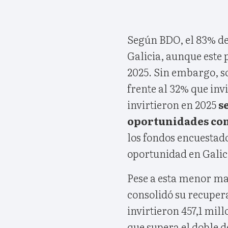
Según BDO, el 83% de 
Galicia, aunque este 
2025. Sin embargo, so
frente al 32% que inv
invirtieron en 2025
se
oportunidades com
los fondos encuestad
oportunidad en Galic
Pese a esta menor mat
consolidó su recuper
invirtieron 457,1 mil
que supera el doble de