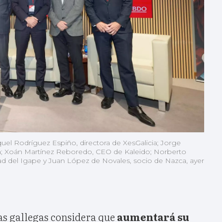
uel Rodríguez Espiño, directora de XesGalicia; Jorge
a; Xoán Martínez Reboredo, CEO de Kaleido; Norberto
ad del Igape y Juan López de Novales, socio de Nazca, ayer
as gallegas considera que
aumentará su