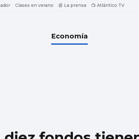
ador
Clases en verano
📰 La prensa
📺 Atlántico TV
Economía
diez fondos tiene