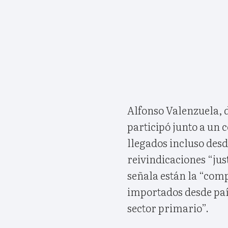
Alfonso Valenzuela, d
participó junto a un 
llegados incluso des
reivindicaciones “jus
señala están la “comp
importados desde país
sector primario”.