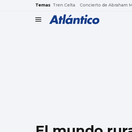
common.go-to-content
Temas
Tren Celta
Concierto de Abraham 
header.menu.open
El mundo rural