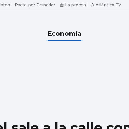
Mateo
Pacto por Peinador
📰 La prensa
📺 Atlántico TV
Economía
 sale a la calle con