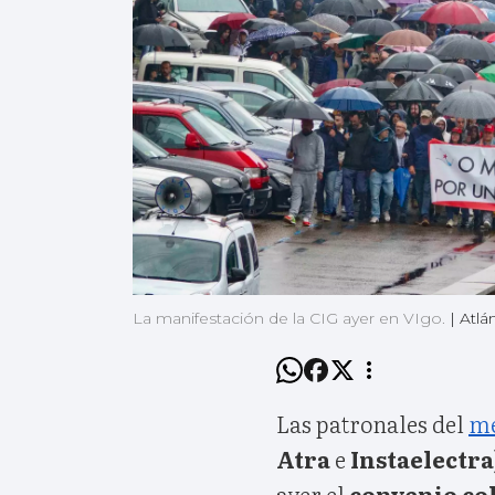
La manifestación de la CIG ayer en VIgo.
|
Atlá
Las patronales del
me
Atra
e
Instaelectra
ayer el
convenio col