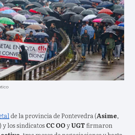
ntico
tal
de la provincia de Pontevedra (
Asime
,
) y los sindicatos
CC OO
y
UGT
firmaron
ectivo
, tras meses de negociaciones y hasta