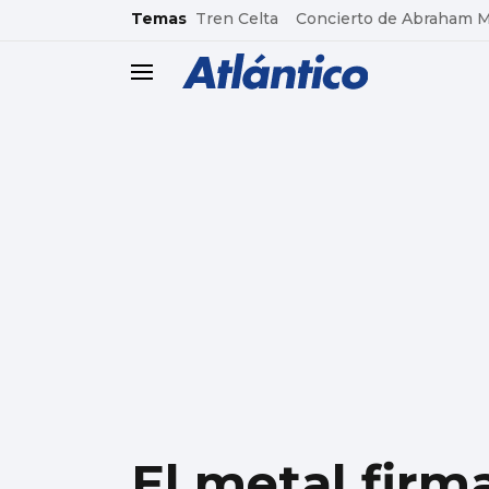
common.go-to-content
Temas
Tren Celta
Concierto de Abraham 
header.menu.open
El metal firm