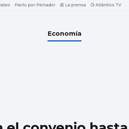
Mateo
Pacto por Peinador
📰 La prensa
📺 Atlántico TV
Economía
a el convenio hast