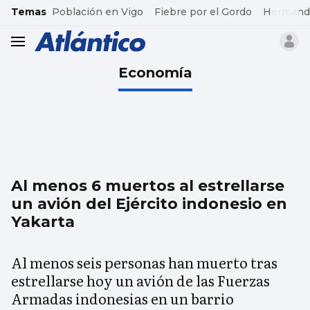
common.go-to-content
Temas
Población en Vigo
Fiebre por el Gordo
Hermand
header.menu.open
Economía
Al menos 6 muertos al estrellarse
un avión del Ejército indonesio en
Yakarta
Al menos seis personas han muerto tras
estrellarse hoy un avión de las Fuerzas
Armadas indonesias en un barrio