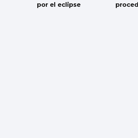
por el eclipse
proced
Encuesta | ¿Ves bien
que a los gatos se les
saque a pasear con
correa?