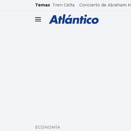
common.go-to-content
Temas
Tren Celta
Concierto de Abraham 
header.menu.open
ECONOMÍA