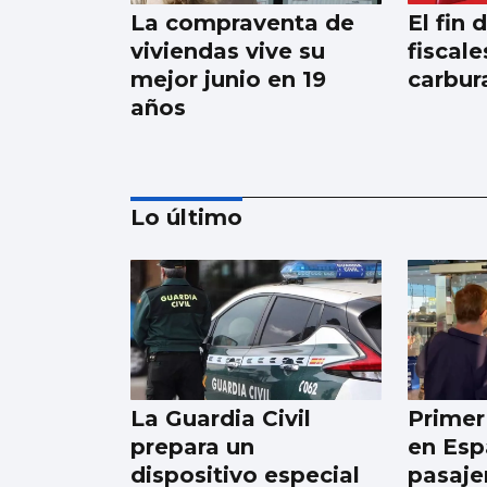
La compraventa de
El fin 
viviendas vive su
fiscale
mejor junio en 19
carbur
años
Lo último
CCOO denuncia que
55.000 trabajadores
gallegos trabajan
horas extras cada
La Guardia Civil
Primer
semana y cuatro de
prepara un
en Esp
cada diez no las
dispositivo especial
pasaje
cobran