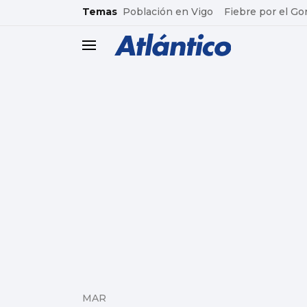
common.go-to-content
Temas
Población en Vigo
Fiebre por el Go
header.menu.open
MAR