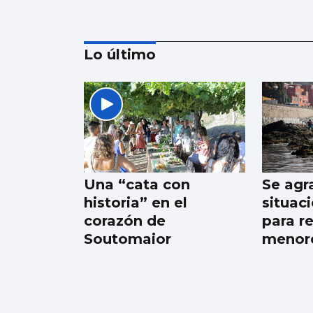
Lo último
CCOO denuncia que
55.000 trabajadores
gallegos trabajan
horas extras cada
Una “cata con
Se agr
semana y cuatro de
historia” en el
situac
cada diez no las
corazón de
para re
cobran
Soutomaior
menore