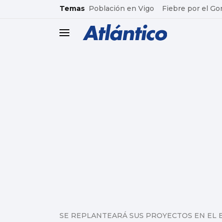
common.go-to-content
Temas
Población en Vigo
Fiebre por el Go
header.menu.open
SE REPLANTEARÁ SUS PROYECTOS EN EL