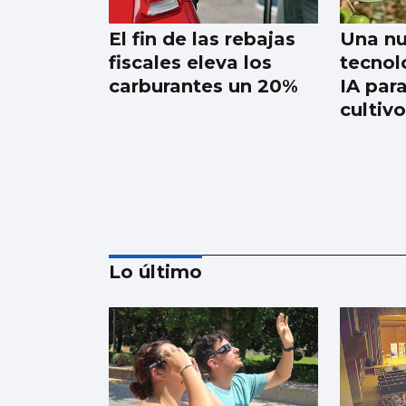
El fin de las rebajas
Una n
fiscales eleva los
tecnolo
carburantes un 20%
IA par
cultiv
Lo último
La nigranesa Kreios
Space lanzará el
satélite que volará