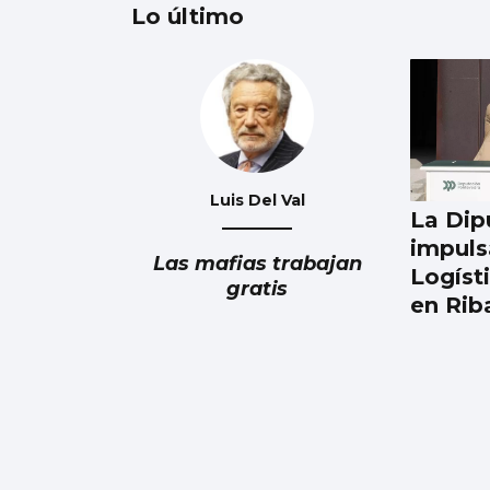
Lo último
Récord de personas
afiliadas en Vigo y
provincia en julio
aunque sube el paro
Luis Del Val
La Dip
impuls
Las mafias trabajan
Logíst
gratis
en Ri