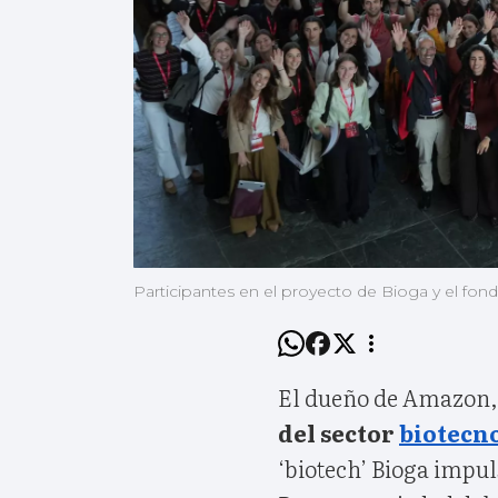
Participantes en el proyecto de Bioga y el fo
El dueño de Amazon
del sector
biotecn
‘biotech’ Bioga impul