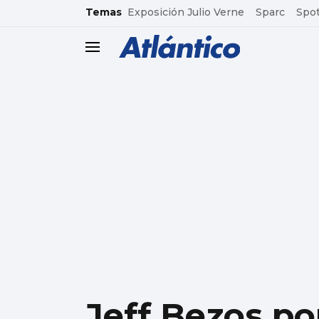
common.go-to-content
Temas
Exposición Julio Verne
Sparc
Spot
header.menu.open
Jeff Bezos po