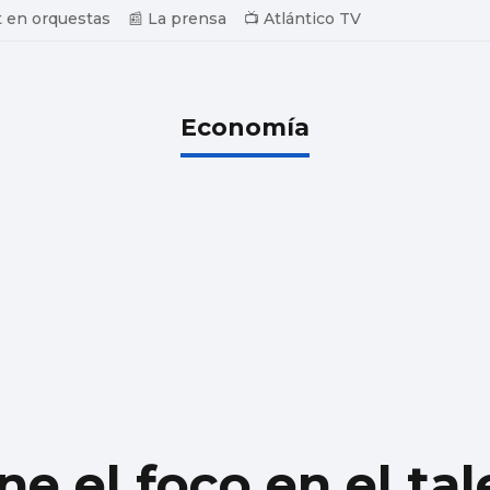
 en orquestas
📰 La prensa
📺 Atlántico TV
Economía
ne el foco en el ta