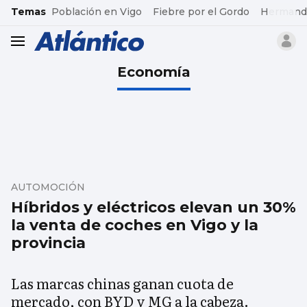
common.go-to-content
Temas
Población en Vigo
Fiebre por el Gordo
Hermand
header.menu.open
Economía
AUTOMOCIÓN
Híbridos y eléctricos elevan un 30%
la venta de coches en Vigo y la
provincia
Las marcas chinas ganan cuota de
mercado, con BYD y MG a la cabeza.