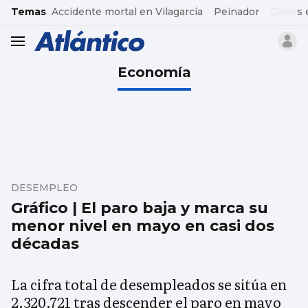
common.go-to-content
Temas
Accidente mortal en Vilagarcía
Peinador
Clases 
header.menu.open
Economía
DESEMPLEO
Gráfico | El paro baja y marca su
menor nivel en mayo en casi dos
décadas
La cifra total de desempleados se sitúa en
2.320.721 tras descender el paro en mayo