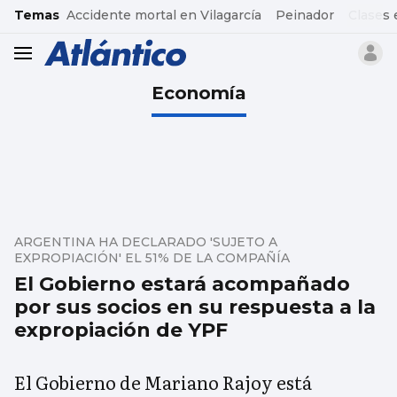
common.go-to-content
Temas
Accidente mortal en Vilagarcía
Peinador
Clases 
header.menu.open
Economía
ARGENTINA HA DECLARADO 'SUJETO A
EXPROPIACIÓN' EL 51% DE LA COMPAÑÍA
El Gobierno estará acompañado
por sus socios en su respuesta a la
expropiación de YPF
El Gobierno de Mariano Rajoy está