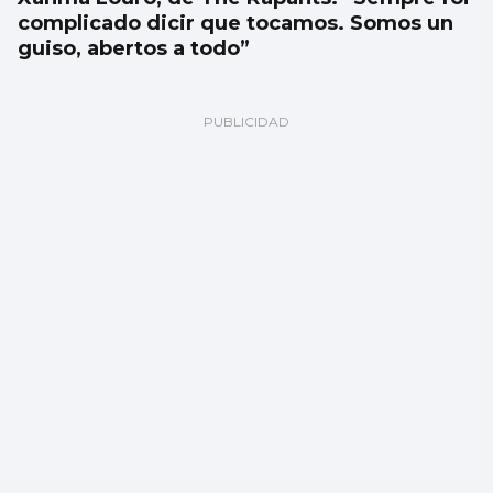
complicado dicir que tocamos. Somos un
guiso, abertos a todo”
UNIVERSIDAD
La UVigo mejoró en 2025 en la mayoría de
rankings internacionales