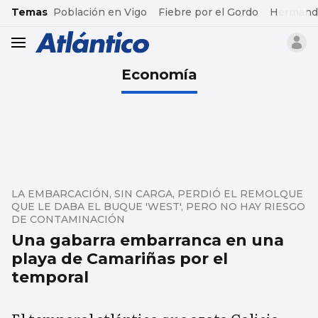
common.go-to-content
Temas
Población en Vigo
Fiebre por el Gordo
Hermand
header.menu.open
Economía
LA EMBARCACIÓN, SIN CARGA, PERDIÓ EL REMOLQUE
QUE LE DABA EL BUQUE 'WEST', PERO NO HAY RIESGO
DE CONTAMINACIÓN
Una gabarra embarranca en una
playa de Camariñas por el
temporal