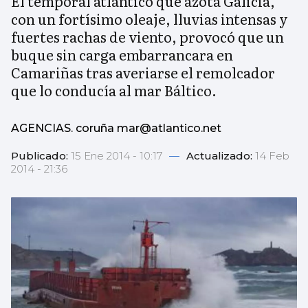
El temporal atlántico que azota Galicia,
con un fortísimo oleaje, lluvias intensas y
fuertes rachas de viento, provocó que un
buque sin carga embarrancara en
Camariñas tras averiarse el remolcador
que lo conducía al mar Báltico.
AGENCIAS. coruña mar@atlantico.net
Publicado:
15 Ene 2014 - 10:17
—
Actualizado:
14 Feb
2014 - 21:36