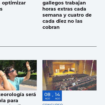
a optimizar
gallegos trabajan
os
horas extras cada
semana y cuatro de
cada diez no las
cobran
eorología será
08
14
-
AGO
AGO
la para