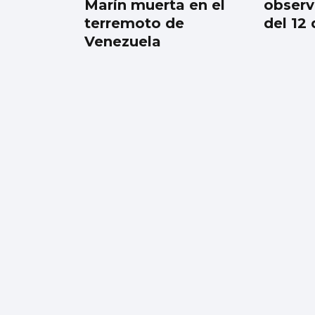
Marín muerta en el
observa
terremoto de
del 12
Venezuela
Al menos seis
muertos y una
quincena de heridos
en un tiroteo en un
colegio en el centro
de Tailandia