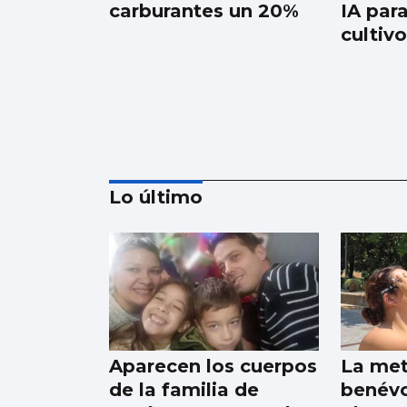
carburantes un 20%
IA par
cultiv
Lo último
La nigranesa Kreios
Space lanzará el
satélite que volará
más cerca de la
Aparecen los cuerpos
La met
Tierra
de la familia de
benévo