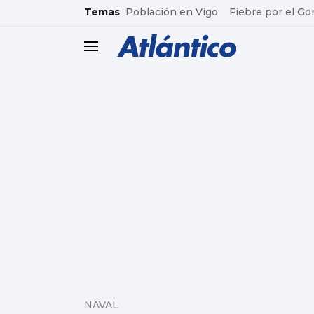
common.go-to-content
Temas
Población en Vigo
Fiebre por el Go
header.menu.open
NAVAL