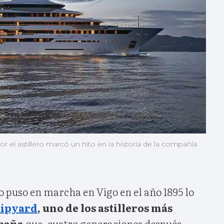
r el astillero marcó un hito en la historia de la compañía.
o puso en marcha en Vigo en el año 1895 lo
hipyard
, uno de los astilleros más
spaña
que, cuatro generaciones después,