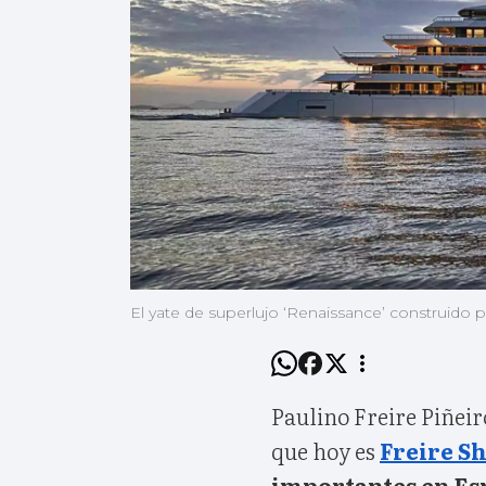
El yate de superlujo ‘Renaissance’ construido po
Paulino Freire Piñeir
que hoy es
Freire S
importantes en E