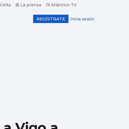
 Celta
📰 La prensa
📺 Atlántico TV
REGÍSTRATE
Inicia sesión
 a Vigo a