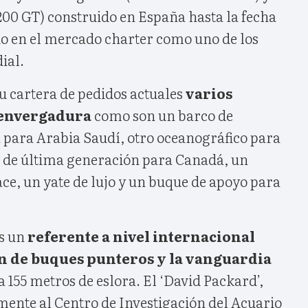
200 GT) construido en España hasta la fecha
do en el mercado charter como uno de los
ial.
su cartera de pedidos actuales
varios
 envergadura
como son un barco de
 para Arabia Saudí, otro oceanográfico para
 de última generación para Canadá, un
ce, un yate de lujo y un buque de apoyo para
s un
referente a nivel internacional
n de buques punteros y la vanguardia
a 155 metros de eslora. El ‘David Packard’,
mente al Centro de Investigación del Acuario