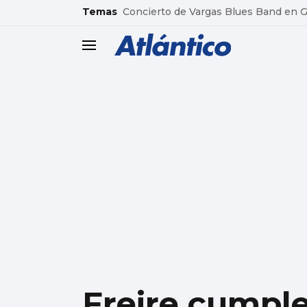
common.go-to-content
Temas
Concierto de Vargas Blues Band en
header.menu.open
Freire cumple