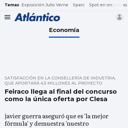
common.go-to-content
Temas
Exposición Julio Verne
Sparc
Spot en orquestas
header.menu.open
Economía
SATISFACCIÓN EN LA CONSELLERÍA DE INDUSTRIA,
QUE APORTARÁ 4,5 MILLONES AL PROYECTO
Feiraco llega al final del concurso
como la única oferta por Clesa
javier guerra aseguró que es 'la mejor
fórmula' y demuestra 'nuestro