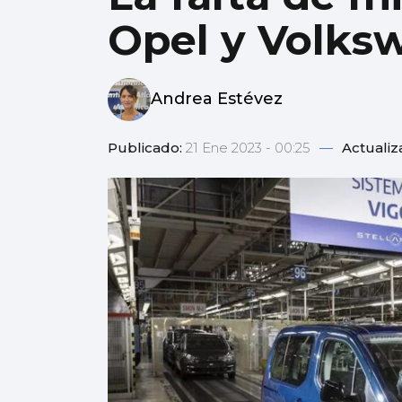
Opel y Volks
Andrea Estévez
Publicado:
21 Ene 2023 - 00:25
—
Actualiz