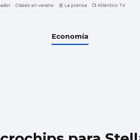
ador
Clases en verano
📰 La prensa
📺 Atlántico TV
Economía
crochips para Stell