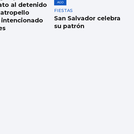
AGO
ato al detenido
FIESTAS
 atropello
San Salvador celebra
 intencionado
su patrón
es