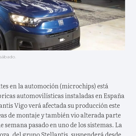
 sábado.
tes en la automoción (microchips) está
bricas automovilísticas instaladas en España
lantis Vigo verá afectada su producción este
eas de montaje y también vio alterada parte
n de semana pasado en uno de los sistemas. La
oza, del grupo Stellantis, suspenderá desde