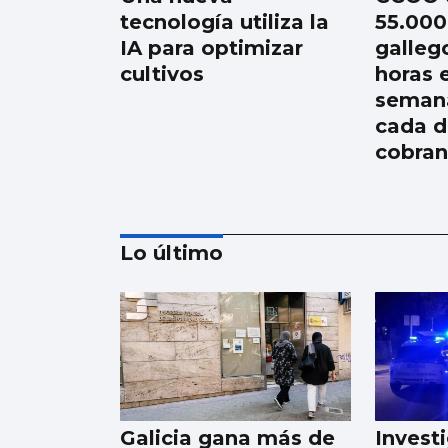
tecnología utiliza la
55.000
IA para optimizar
galleg
cultivos
horas 
semana
cada d
cobran
Lo último
Récord de personas
afiliadas en Vigo y
provincia en julio
aunque sube el paro
Galicia gana más de
Invest