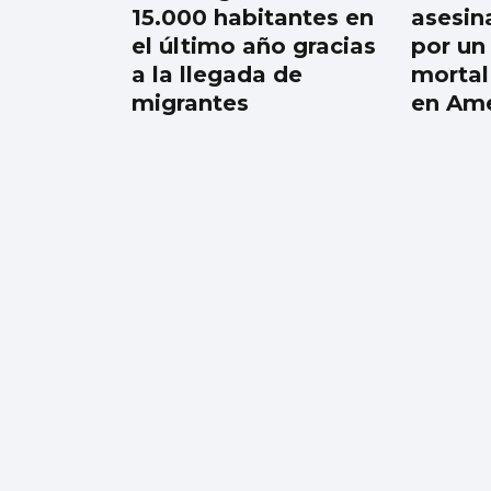
15.000 habitantes en
asesin
el último año gracias
por un
a la llegada de
mortal
migrantes
en Am
06
AGO
OCIO
El mundo romano
regresa a la villa de
Toralla