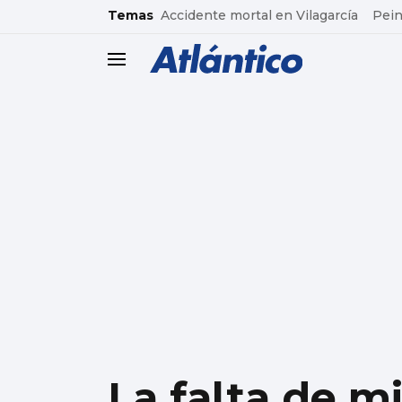
common.go-to-content
Temas
Accidente mortal en Vilagarcía
Pein
header.menu.open
La falta de mi