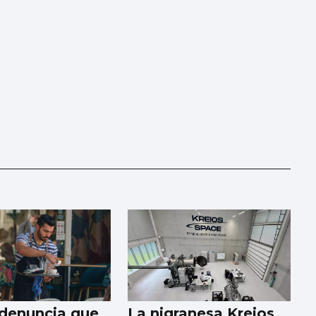
denuncia que
La nigranesa Kreios