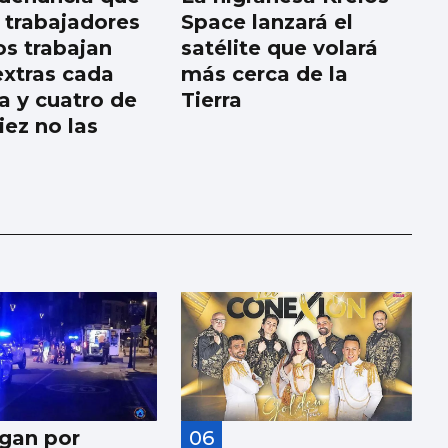
 trabajadores
Space lanzará el
os trabajan
satélite que volará
extras cada
más cerca de la
 y cuatro de
Tierra
iez no las
igan por
06