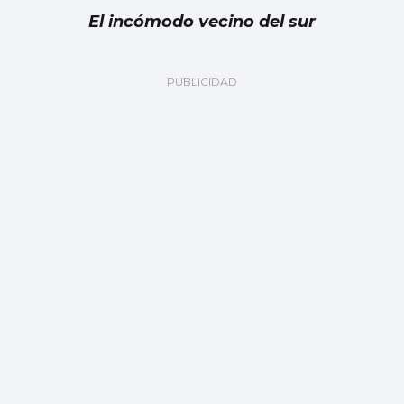
El incómodo vecino del sur
BAIXO MIÑO
La Xunta pone en marcha un plan de
mejoras en el Aloia