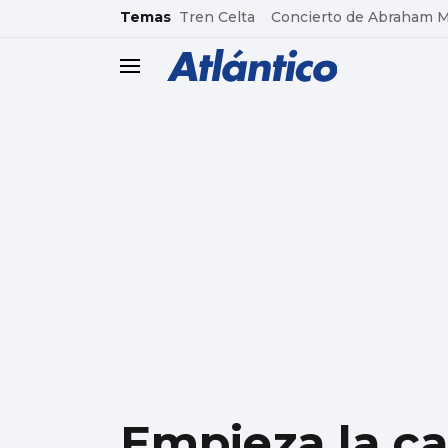
common.go-to-content
Temas
Tren Celta
Concierto de Abraham 
header.menu.open
Empieza la c