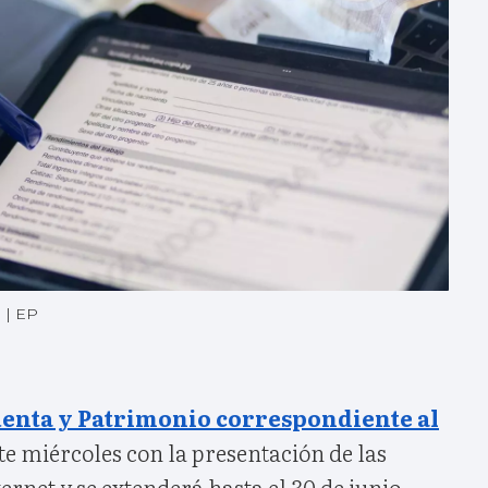
.
|
EP
enta y Patrimonio correspondiente al
e miércoles con la presentación de las
ernet y se extenderá hasta el 30 de junio,