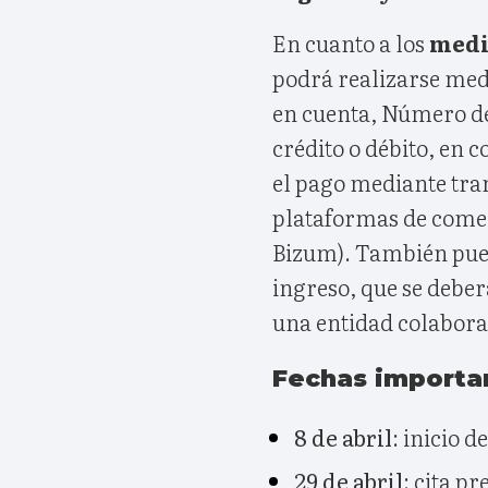
En cuanto a los
medi
podrá realizarse med
en cuenta, Número de
crédito o débito, en 
el pago mediante tran
plataformas de comer
Bizum). También pue
ingreso, que se deber
una entidad colabora
Fechas importa
8 de abril
: inicio 
29 de abril
: cita p