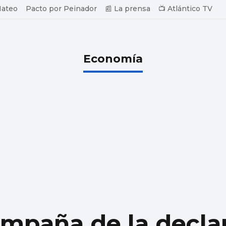
Mateo
Pacto por Peinador
📰 La prensa
📺 Atlántico TV
Economía
ampaña de la decla