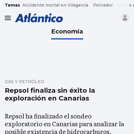
common.go-to-content
Temas
Accidente mortal en Vilagarcía
Peinador
Clases 
header.menu.open
Economía
GAS Y PETRÓLEO
Repsol finaliza sin éxito la
exploración en Canarias
Repsol ha finalizado el sondeo
exploratorio en Canarias para analizar la
posible existencia de hidrocarburos,