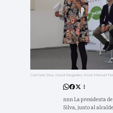
Carmela Silva, David Regades, Xosé Manuel Fern
nnn La presidenta de
Silva, junto al alcal