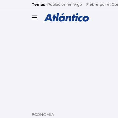
common.go-to-content
Temas
Población en Vigo
Fiebre por el Go
header.menu.open
ECONOMÍA