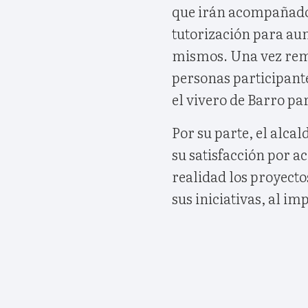
que irán acompañados
tutorización para aum
mismos. Una vez rema
personas participante
el vivero de Barro pa
Por su parte, el alc
su satisfacción por a
realidad los proyectos
sus iniciativas, al i