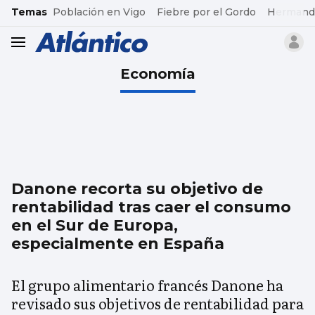
common.go-to-content
Temas
Población en Vigo
Fiebre por el Gordo
Hermand
header.menu.open
Economía
Danone recorta su objetivo de
rentabilidad tras caer el consumo
en el Sur de Europa,
especialmente en España
El grupo alimentario francés Danone ha
revisado sus objetivos de rentabilidad para