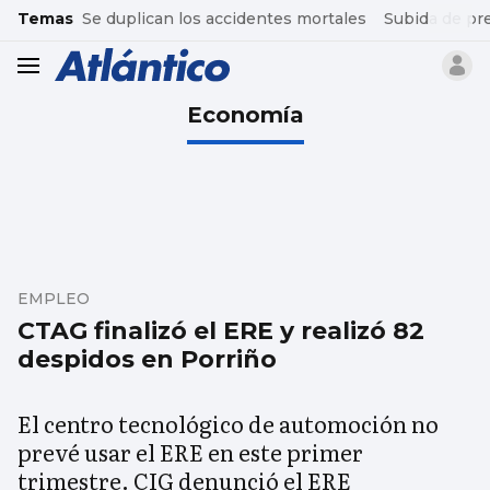
common.go-to-content
Temas
Se duplican los accidentes mortales
Subida de pr
header.menu.open
Economía
EMPLEO
CTAG finalizó el ERE y realizó 82
despidos en Porriño
El centro tecnológico de automoción no
prevé usar el ERE en este primer
trimestre. CIG denunció el ERE