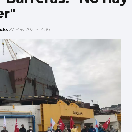
er"
ado:
27 May 2021 - 14:36