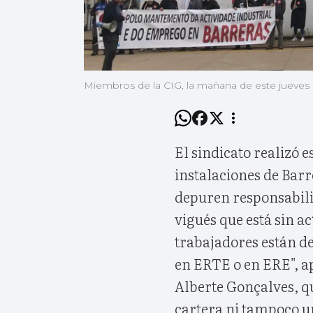
Miembros de la CIG, la mañana de este jueves 
El sindicato realizó
instalaciones de Bar
depuren responsabilid
vigués que está sin ac
trabajadores están 
en ERTE o en ERE", ap
Alberte Gonçalves, q
cartera ni tampoco un