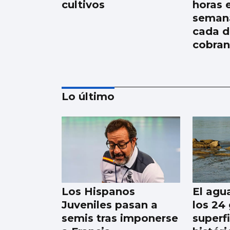
cultivos
horas 
semana
cada d
cobran
Lo último
Récord de personas
afiliadas en Vigo y
provincia en julio
aunque sube el paro
Los Hispanos
El agua
Juveniles pasan a
los 24
semis tras imponerse
superfi