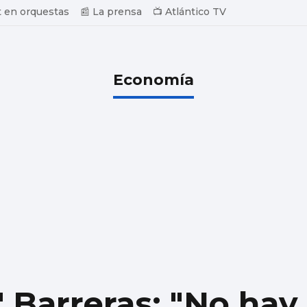
 en orquestas
📰 La prensa
📺 Atlántico TV
Economía
' Barreras: "No hay