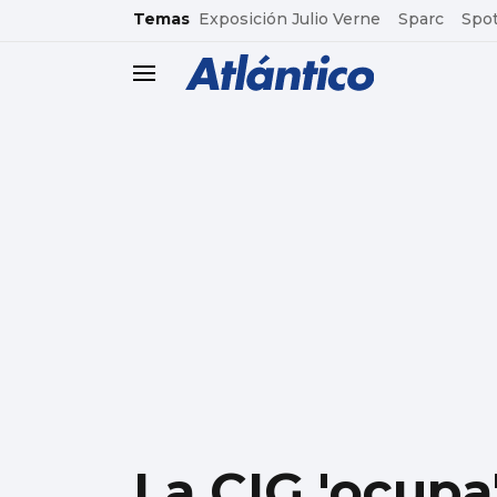
common.go-to-content
Temas
Exposición Julio Verne
Sparc
Spot
header.menu.open
La CIG 'ocupa