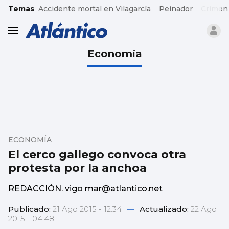
common.go-to-content
Temas
Accidente mortal en Vilagarcía
Peinador
Crimen
header.menu.open
Economía
ECONOMÍA
El cerco gallego convoca otra
protesta por la anchoa
REDACCIÓN. vigo mar@atlantico.net
Publicado:
21 Ago 2015 - 12:34
—
Actualizado:
22 Ago
2015 - 04:48