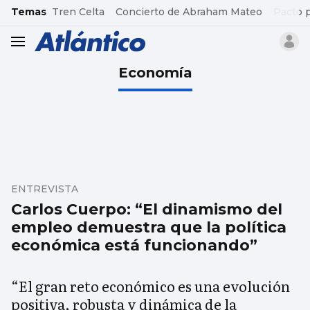
common.go-to-content
Temas
Tren Celta
Concierto de Abraham Mateo
Pacto 
header.menu.open
Economía
ENTREVISTA
Carlos Cuerpo: “El dinamismo del
empleo demuestra que la política
económica está funcionando”
“El gran reto económico es una evolución
positiva, robusta y dinámica de la