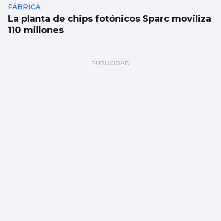
FÁBRICA
La planta de chips fotónicos Sparc moviliza
110 millones
La conselleira do Mar visita el visor
submarino “Atlántida” de Bouzas