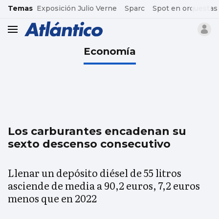
common.go-to-content
Temas
Exposición Julio Verne
Sparc
Spot en orquestas
header.menu.open
Economía
Los carburantes encadenan su
sexto descenso consecutivo
Llenar un depósito diésel de 55 litros
asciende de media a 90,2 euros, 7,2 euros
menos que en 2022