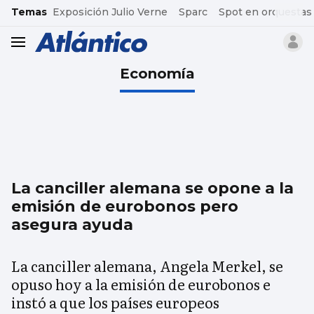
common.go-to-content
Temas
Exposición Julio Verne
Sparc
Spot en orquestas
header.menu.open
Economía
La canciller alemana se opone a la
emisión de eurobonos pero
asegura ayuda
La canciller alemana, Angela Merkel, se
opuso hoy a la emisión de eurobonos e
instó a que los países europeos