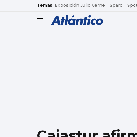
common.go-to-content
Temas
Exposición Julio Verne
Sparc
Spot
header.menu.open
Cajastur afir