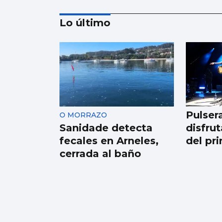
Lo último
Récord de personas
afiliadas en Vigo y
provincia en julio
aunque sube el paro
Pulser
O MORRAZO
Sanidade detecta
disfrut
fecales en Arneles,
del pr
cerrada al baño