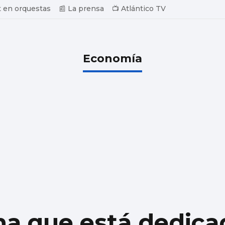
 en orquestas
📰 La prensa
📺 Atlántico TV
Economía
ma que está dedica