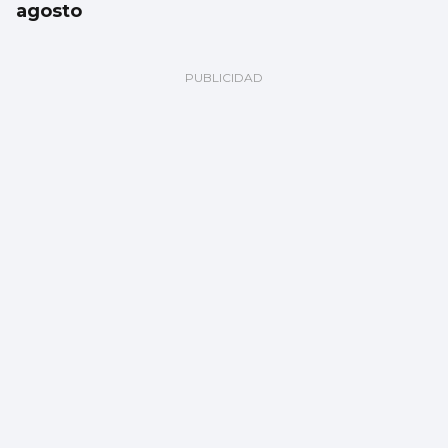
agosto
El Celta oficializa la incorporación de Altay
Bayindir