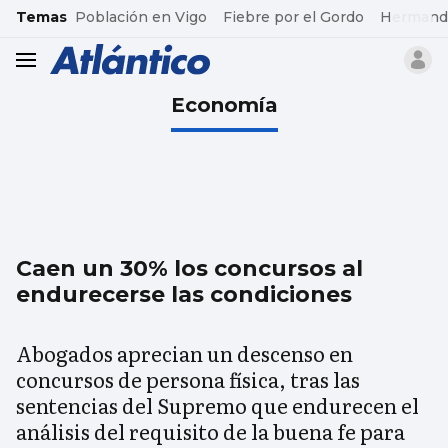
common.go-to-content
Temas
Población en Vigo
Fiebre por el Gordo
Hermand
header.menu.open
Economía
Caen un 30% los concursos al
endurecerse las condiciones
Abogados aprecian un descenso en
concursos de persona física, tras las
sentencias del Supremo que endurecen el
análisis del requisito de la buena fe para