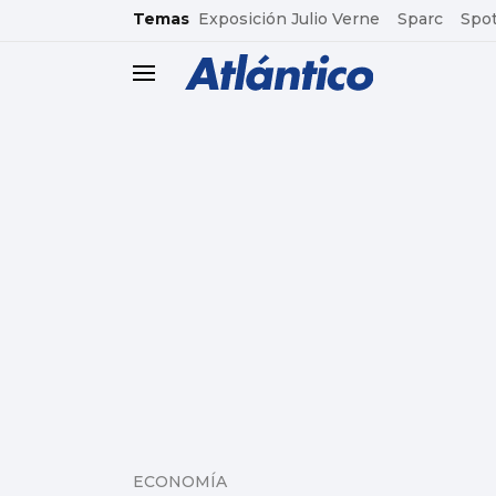
common.go-to-content
Temas
Exposición Julio Verne
Sparc
Spot
header.menu.open
ECONOMÍA