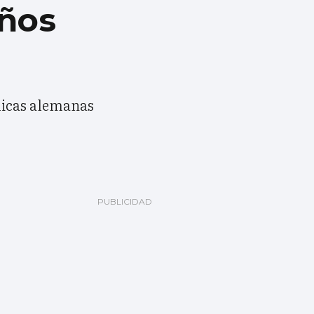
años
licas alemanas