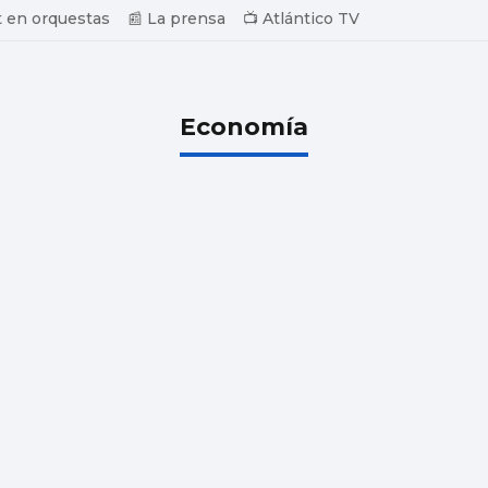
 en orquestas
📰 La prensa
📺 Atlántico TV
Economía