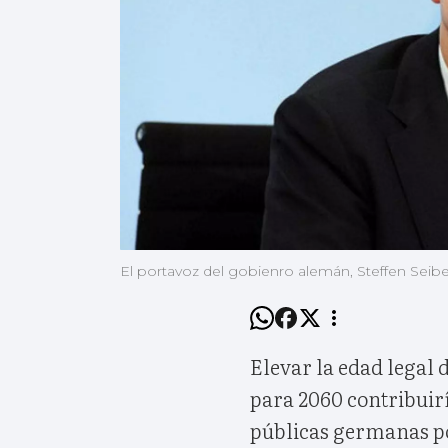
El portavoz del gobienro alemán, Steffen Seibe
Elevar la edad legal 
para 2060 contribuirí
públicas germanas po