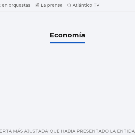
 en orquestas
📰 La prensa
📺 Atlántico TV
Economía
OFERTA MÁS AJUSTADA' QUE HABÍA PRESENTADO LA ENTID