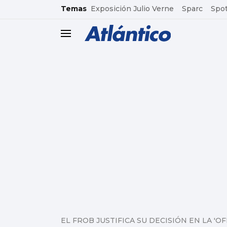
common.go-to-content
Temas
Exposición Julio Verne
Sparc
Spot
header.menu.open
EL FROB JUSTIFICA SU DECISIÓN EN LA '