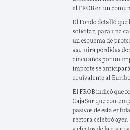
el FROB en un comun
El Fondo detalló que 
solicitar, para una c
un esquema de protec
asumirá pérdidas der
cinco años por un im
importe se anticipará
equivalente al Euríb
El FROB indicó que f
CajaSur que contempla 
pasivos de esta entid
rectora celebró ayer.
a efectos de la corre