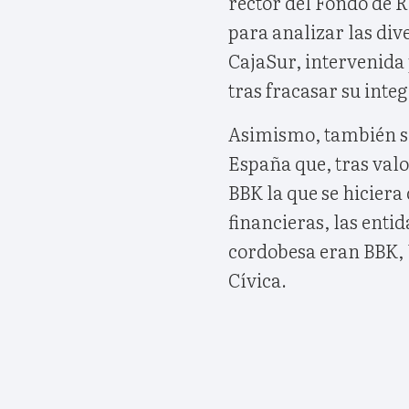
rector del Fondo de 
para analizar las div
CajaSur, intervenida
tras fracasar su inte
Asimismo, también se
España que, tras valor
BBK la que se hiciera
financieras, las enti
cordobesa eran BBK, 
Cívica.