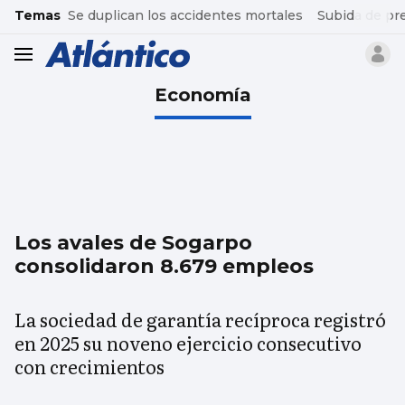
common.go-to-content
Temas
Se duplican los accidentes mortales
Subida de pr
header.menu.open
Economía
Los avales de Sogarpo
consolidaron 8.679 empleos
La sociedad de garantía recíproca registró
en 2025 su noveno ejercicio consecutivo
con crecimientos