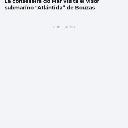
La conselleira do Mar visita el visor
submarino “Atlántida” de Bouzas
Noticias de Vigo en 2 minutos: jueves 6 de
agosto