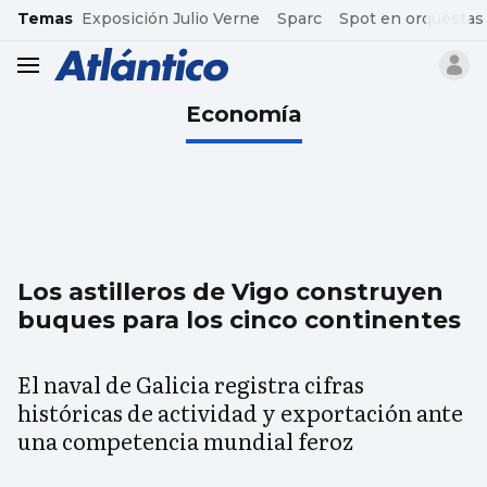
common.go-to-content
Temas
Exposición Julio Verne
Sparc
Spot en orquestas
header.menu.open
Economía
Los astilleros de Vigo construyen
buques para los cinco continentes
El naval de Galicia registra cifras
históricas de actividad y exportación ante
una competencia mundial feroz