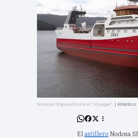
Nodosa Shipyard bota el “Voyager”.
|
Atlántico
El
astillero
Nodosa Sh