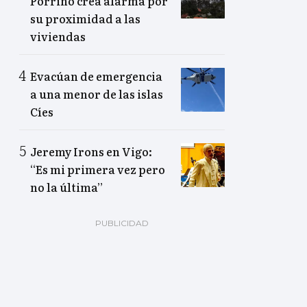
Porriño crea alarma por
su proximidad a las
viviendas
Evacúan de emergencia
a una menor de las islas
Cíes
Jeremy Irons en Vigo:
“Es mi primera vez pero
no la última”