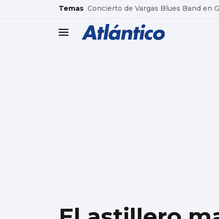
common.go-to-content
Temas
Concierto de Vargas Blues Band en
header.menu.open
El astillero 