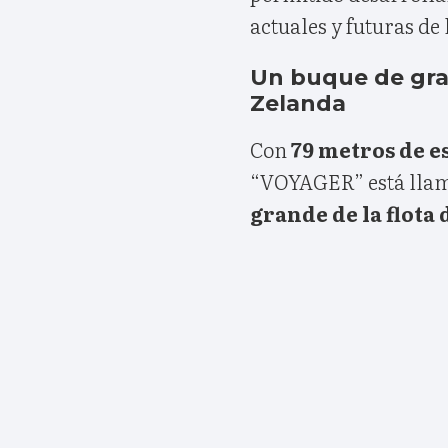
actuales y futuras de
Un buque de gran
Zelanda
Con
79 metros de e
“VOYAGER” está llam
grande de la flot