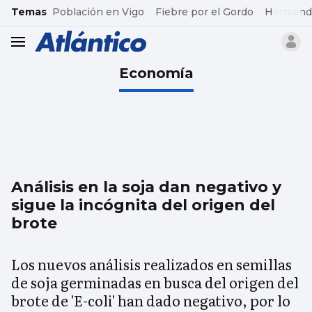
common.go-to-content
Temas
Población en Vigo
Fiebre por el Gordo
Hermand
header.menu.open
Economía
Análisis en la soja dan negativo y
sigue la incógnita del origen del
brote
Los nuevos análisis realizados en semillas
de soja germinadas en busca del origen del
brote de 'E-coli' han dado negativo, por lo