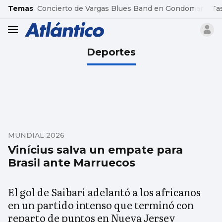
common.go-to-content
Temas
Concierto de Vargas Blues Band en Gondomar
Ta
header.menu.open
Deportes
MUNDIAL 2026
Vinícius salva un empate para
Brasil ante Marruecos
El gol de Saibari adelantó a los africanos
en un partido intenso que terminó con
reparto de puntos en Nueva Jersey