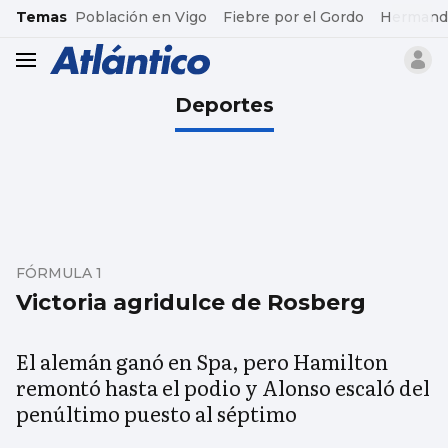
common.go-to-content
Temas
Población en Vigo
Fiebre por el Gordo
Hermand
header.menu.open
Deportes
FÓRMULA 1
Victoria agridulce de Rosberg
El alemán ganó en Spa, pero Hamilton
remontó hasta el podio y Alonso escaló del
penúltimo puesto al séptimo