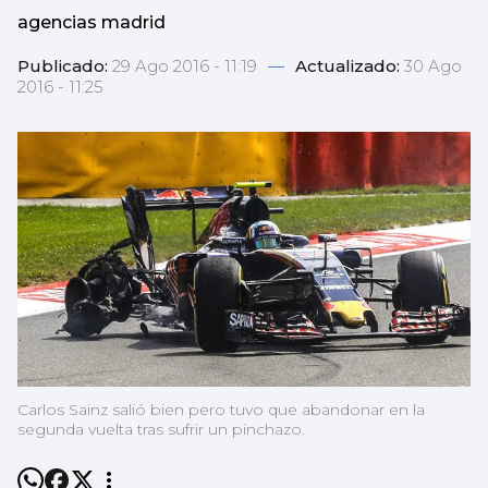
agencias madrid
Publicado:
29 Ago 2016 - 11:19
—
Actualizado:
30 Ago
2016 - 11:25
Carlos Sainz salió bien pero tuvo que abandonar en la
segunda vuelta tras sufrir un pinchazo.